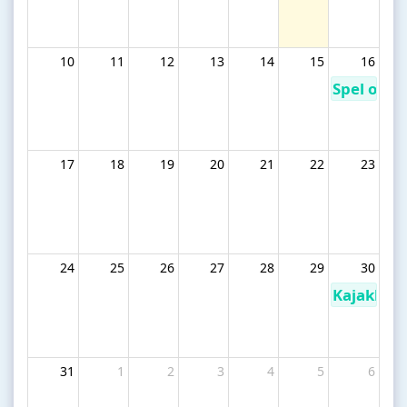
10
11
12
13
14
15
16
Spel op de
17
18
19
20
21
22
23
24
25
26
27
28
29
30
Kajakken
31
1
2
3
4
5
6