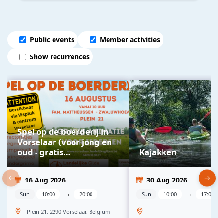
Public events
Member activities
Show recurrences
Spel op de boerderij in
Vorselaar (voor jong en
oud - gratis
Kajakken
kinderanimatie)
16 Aug 2026
30 Aug 2026
→
→
Sun
10:00
20:00
Sun
10:00
17:00
Plein 21, 2290 Vorselaar, Belgium