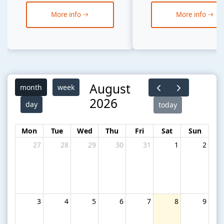
More info
More info
August
month
week
2026
day
today
Mon
Tue
Wed
Thu
Fri
Sat
Sun
27
28
29
30
31
1
2
3
4
5
6
7
8
9